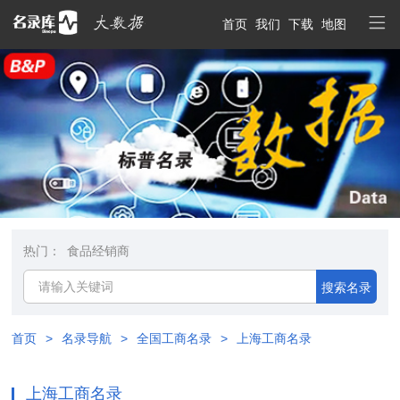
首页
我们
下载
地图
热门：
食品经销商
搜索名录
首页
>
名录导航
>
全国工商名录
>
上海工商名录
上海工商名录