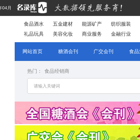
年04月
食品酒水
五金建材
能源矿产
纺织服装
礼品玩具
美容化妆
商业服务
金融行业
网站首页
糖酒会刊
广交会刊
食品
热门：
食品经销商