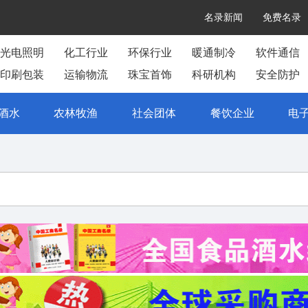
名录新闻
免费名录
光电照明
化工行业
环保行业
暖通制冷
软件通信
印刷包装
运输物流
珠宝首饰
科研机构
安全防护
酒水
农林牧渔
社会团体
餐饮企业
电