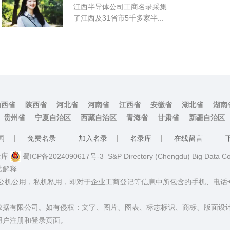
江西半导体公司工商名录采集
了江西及31省市5千多家半...
山西省
陕西省
河北省
河南省
江西省
安徽省
湖北省
湖南
贵州省
宁夏自治区
西藏自治区
青海省
甘肃省
新疆自治区
闻
免费名录
加入名录
名录库
在线留言
名录库
蜀ICP备2024090617号-3
S&P Directory (Chengdu) Big Data C
法解释
：公机公用，私机私用，即对于企业工商登记等信息中所包含的手机、电
数据有限公司。如有侵权：文字、图片、图表、标志标识、商标、版面设
用户注册和登录页面。