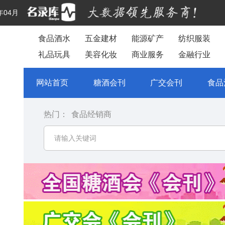
年04月
食品酒水
五金建材
能源矿产
纺织服装
礼品玩具
美容化妆
商业服务
金融行业
网站首页
糖酒会刊
广交会刊
食品
热门：
食品经销商