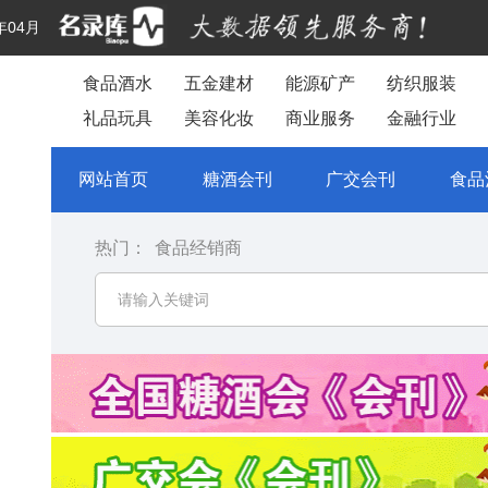
年04月
食品酒水
五金建材
能源矿产
纺织服装
礼品玩具
美容化妆
商业服务
金融行业
网站首页
糖酒会刊
广交会刊
食品
热门：
食品经销商