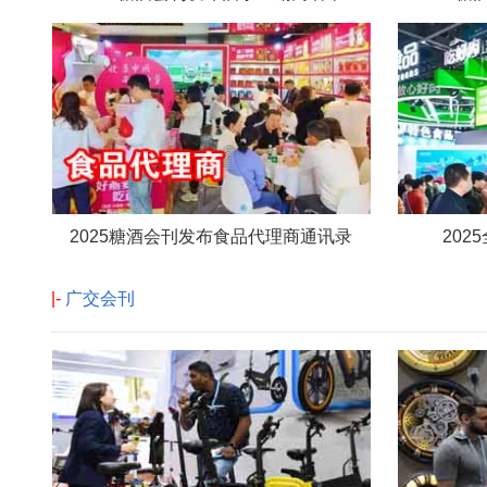
2025糖酒会刊发布食品代理商通讯录
20
|-
广交会刊