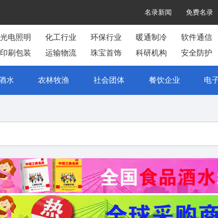
名录新闻
免费名录
光电照明
化工行业
环保行业
暖通制冷
软件通信
印刷包装
运输物流
珠宝首饰
科研机构
安全防护
酒水
农林牧渔
社会团体
餐饮企业
电