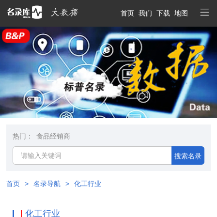
首页
我们
下载
地图
热门：
食品经销商
搜索名录
首页
>
名录导航
>
化工行业
|
化工行业