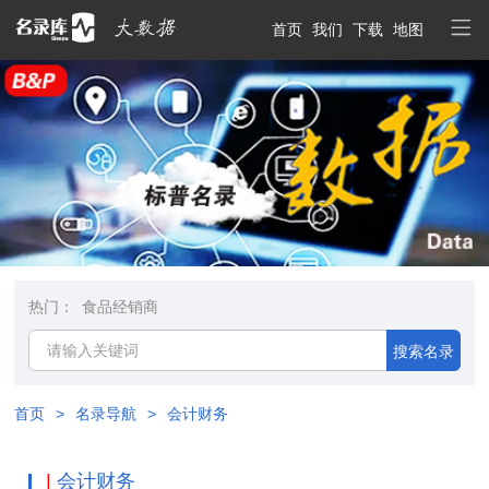
首页
我们
下载
地图
热门：
食品经销商
搜索名录
首页
>
名录导航
>
会计财务
|
会计财务