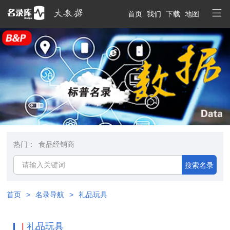
首页
我们
下载
地图
热门：
食品经销商
搜索名录
首页
>
名录导航
>
礼品玩具
|
礼品玩具