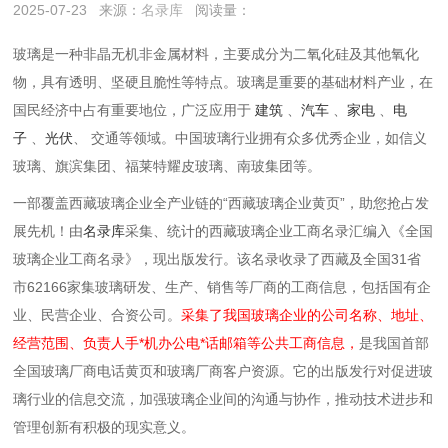
2025-07-23
来源：
名录库
阅读量：
玻璃是一种非晶无机非金属材料，主要成分为二氧化硅及其他氧化
物，具有透明、坚硬且脆性等特点。玻璃是重要的基础材料产业，在
国民经济中占有重要地位，广泛应用于
建筑
、
汽车
、
家电
、
电
子
、
光伏
、 交通等领域。中国玻璃行业拥有众多优秀企业，如信义
玻璃、旗滨集团、福莱特耀皮玻璃、南玻集团等。
一部覆盖西藏玻璃企业全产业链的“西藏玻璃企业黄页”，助您抢占发
展先机！由
名录库
采集、统计的西藏玻璃企业工商名录汇编入《全国
玻璃企业工商名录》，现出版发行。该名录收录了西藏及全国31省
市62166家集玻璃研发、生产、销售等厂商的工商信息，包括国有企
业、民营企业、合资公司。
采集了我国玻璃企业的公司名称、地址、
经营范围、负责人手*机办公电*话邮箱等公共工商信息，
是我国首部
全国玻璃厂商电话黄页和玻璃厂商客户资源。它的出版发行对促进玻
璃行业的信息交流，加强玻璃企业间的沟通与协作，推动技术进步和
管理创新有积极的现实意义。