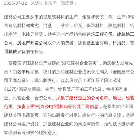
2025-07-12
来源：
名录库
阅读量：
建材公司主要从事的是建筑材料的生产、销售和安装工作。生产和销
售建筑材料‌如
水泥
、
混凝土
、砂浆、砖瓦、保温材料、隔热材料、给
排水管、
电线
导管等，并将这些产品销售给
建筑工程公司
、
建筑施工
公司
、
房地产开发公司
或个人消费者。还包括
五金
交电、
日用品
、普
通
机械
设备的销售等。
一部覆盖浙江建材全产业链的“浙江建材企业黄页”，助您抢占发展先
机！由
名录库
采集、统计的浙江建材企业通讯录汇编入《全国建材公
司工商名录》，现出版发行。该名录收录了浙江及全国31省市
412754家建材研发、生产、销售等厂商的工商信息，包括国有企
业、民营企业、合资公司。
采集了建材企业的公司名称、地址、经营
范围、负责人手*机办公电*话邮箱等公共工商信息，
是我国首部全国
建材公司电话黄页。它的出版发行对促进建材行业的信息交流，掌握
建材公司客户资源，加强建材企业间的沟通与协作，推动技术进步和
管理创新有积极的现实意义。