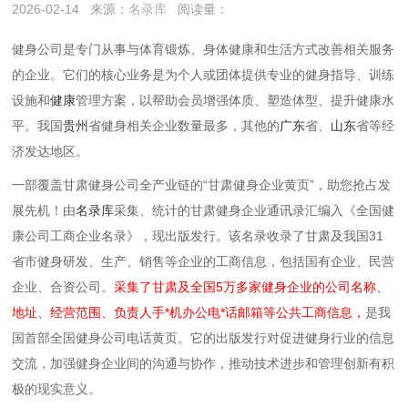
2026-02-14
来源：
名录库
阅读量：
健身公司是专门从事与体育锻炼、身体健康和生活方式改善相关服务
的企业。它们的核心业务是为个人或团体提供专业的健身指导、训练
设施和
健康
管理方案，以帮助会员增强体质、塑造体型、提升健康水
平。我国
贵州
省健身相关企业数量最多，其他的
广东
省‌、
山东
省‌等经
济发达地区。
一部覆盖甘肃健身公司全产业链的“甘肃健身企业黄页”，助您抢占发
展先机！由
名录库
采集、统计的甘肃健身企业通讯录汇编入《全国健
康公司工商企业名录》，现出版发行。该名录收录了甘肃及我国31
省市健身研发、生产、销售等企业的工商信息，包括国有企业、民营
企业、合资公司。
采集了甘肃及全国5万多家健身企业的公司名称、
地址、经营范围、负责人手*机办公电*话邮箱等公共工商信息，
是我
国首部全国健身公司电话黄页。它的出版发行对促进健身行业的信息
交流，加强健身企业间的沟通与协作，推动技术进步和管理创新有积
极的现实意义。