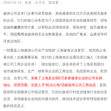
2026-02-14
来源：
名录库
阅读量：
健身公司是专门从事与体育锻炼、身体健康和生活方式改善相关服务
的企业。它们的核心业务是为个人或团体提供专业的健身指导、训练
设施和
健康
管理方案，以帮助会员增强体质、塑造体型、提升健康水
平。我国
贵州
省健身相关企业数量最多，其他的
广东
省‌、
山东
省‌等经
济发达地区。
一部覆盖上海健身公司全产业链的“上海健身企业黄页”，助您抢占发
展先机！由
名录库
采集、统计的上海健身企业通讯录汇编入《全国健
康公司工商企业名录》，现出版发行。该名录收录了上海及我国31
省市健身研发、生产、销售等企业的工商信息，包括国有企业、民营
企业、合资公司。
采集了上海及全国5万多家健身企业的公司名称、
地址、经营范围、负责人手*机办公电*话邮箱等公共工商信息，
是我
国首部全国健身公司电话黄页。它的出版发行对促进健身行业的信息
交流，加强健身企业间的沟通与协作，推动技术进步和管理创新有积
极的现实意义。