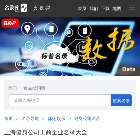
首页
我们
下载
地图
热门：
食品经销商
搜索名录
首页
>
名录导航
>
休闲娱乐
>
健身公司名录
上海健身公司工商企业名录大全