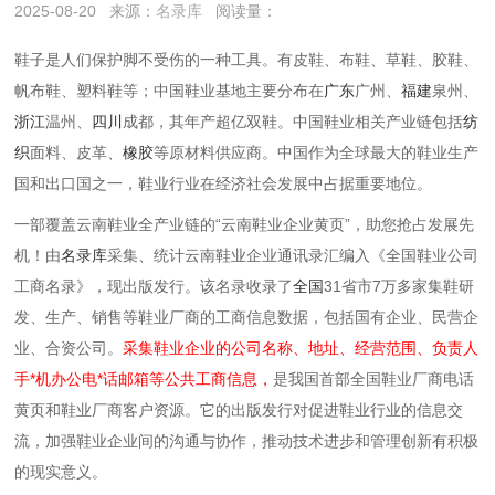
2025-08-20
来源：
名录库
阅读量：
鞋子是人们保护脚不受伤的一种工具。有皮鞋、布鞋、草鞋、胶鞋、
帆布鞋、塑料鞋等；中国鞋业基地主要分布在
广东
广州、
福建
泉州、
浙江
温州、
四川
成都，其年产超亿双鞋。中国鞋业相关产业链包括
纺
织
面料、皮革、
橡胶
等原材料供应商。中国作为全球最大的鞋业生产
国和出口国之一，鞋业行业在经济社会发展中占据重要地位。
一部覆盖云南鞋业全产业链的“云南鞋业企业黄页”，助您抢占发展先
机！由
名录库
采集、统计云南鞋业企业通讯录汇编入《全国鞋业公司
工商名录》，现出版发行。该名录收录了
全国
31省市7万多家集鞋研
发、生产、销售等鞋业厂商的工商信息数据，包括国有企业、民营企
业、合资公司。
采集鞋业企业的公司名称、地址、经营范围、负责人
手*机办公电*话邮箱等公共工商信息，
是我国首部全国鞋业厂商电话
黄页和鞋业厂商客户资源。它的出版发行对促进鞋业行业的信息交
流，加强鞋业企业间的沟通与协作，推动技术进步和管理创新有积极
的现实意义。