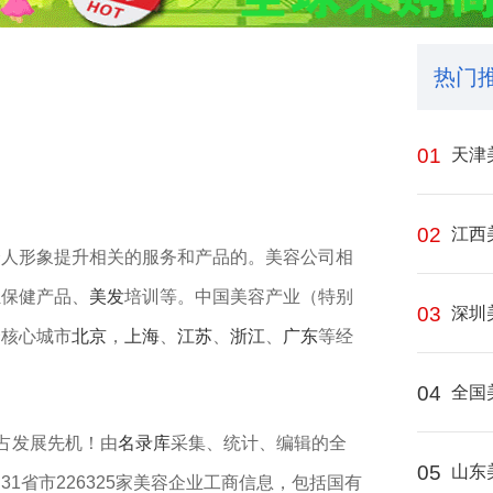
热门
01
天津
02
江西
个人形象提升相关的服务和产品的。美容公司相
生
保健产品、
美发
培训等。中国美容产业（特别
03
深圳
个核心城市
北京
，
上海
、
江苏
、
浙江
、
广东
等经
04
全国
抢占发展先机！由
名录库
采集、统计、编辑的全
05
山东
1省市226325家美容企业工商信息，包括国有