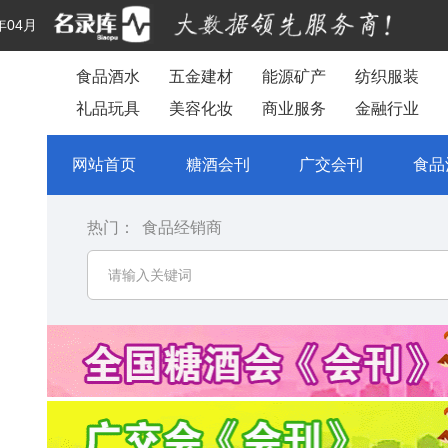
年04月
食品酒水
五金建材
能源矿产
纺织服装
礼品玩具
美容化妆
商业服务
金融行业
网站首页
糖酒会刊
广交会刊
食品
热门：
食品经销商