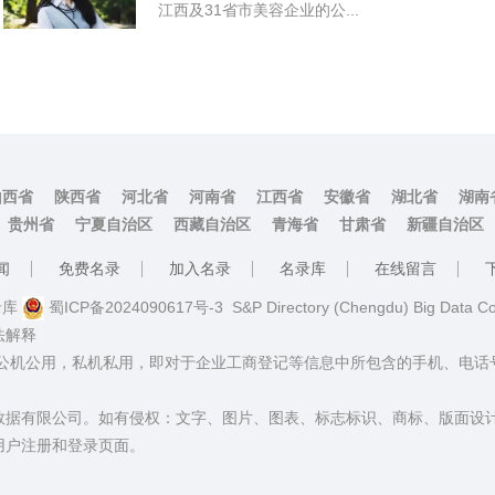
江西及31省市美容企业的公...
山西省
陕西省
河北省
河南省
江西省
安徽省
湖北省
湖南
贵州省
宁夏自治区
西藏自治区
青海省
甘肃省
新疆自治区
闻
免费名录
加入名录
名录库
在线留言
名录库
蜀ICP备2024090617号-3
S&P Directory (Chengdu) Big Data C
法解释
：公机公用，私机私用，即对于企业工商登记等信息中所包含的手机、电
数据有限公司。如有侵权：文字、图片、图表、标志标识、商标、版面设
用户注册和登录页面。