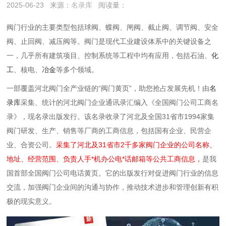
2025-06-23
来源：
名录库
阅读量：
阀门行业的主要类型包括‌球阀‌、蝶阀‌、闸阀、截止阀、调节阀、安全
阀、止回阀、减压阀等。阀门是现代工业建设体系中的关键设备之
一，几乎所有建筑项目、控制系统等工程中均有应用，包括石油、
化
工
、核电、
冶金
等多个领域。
一部覆盖河北阀门全产业链的“阀门黄页”，助您抢占发展先机！由
名
录库
采集、统计的河北阀门企业通讯录汇编入《全国阀门公司工商名
录》，现名录出版发行。该名录收录了河北及全国31省市1994家集
阀门研发、生产、销售等厂商的工商信息，包括国有企业、民营企
业、合资公司。
采集了河北及31省市2千多家阀门企业的公司名称、
地址、经营范围、负责人手*机办公电*话邮箱等公共工商信息，
是我
国首部全国阀门公司电话黄页。它的出版发行对促进阀门行业的信息
交流，加强阀门企业间的沟通与协作，推动技术进步和管理创新有积
极的现实意义。