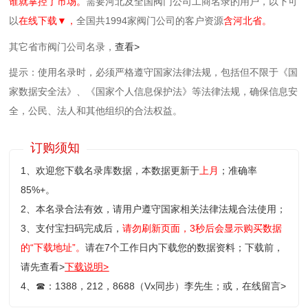
谁就掌控了市场。
需要河北及全国阀门公司工商名录的用户，以下可
以
在线下载▼，
全国共1994家阀门公司的客户资源
含河北省。
其它省市阀门公司名录，
查看>
提示：使用名录时，必须严格遵守国家法律法规，包括但不限于《国
家数据安全法》、《国家个人信息保护法》等‌法律法规，确保信息安
全，公民、法人和其他组织的合法权益。
订购须知
1、欢迎您下载名录库数据，本数据更新于
上月
；准确率
85%+。
2、本名录合法有效，请用户遵守国家相关法律法规合法使用；
3、支付宝扫码完成后，
请勿刷新页面，3秒后会显示购买数据
的“下载地址”。
请在7个工作日内下载您的数据资料；
下载前，
请先查看>
下载说明>
4、
☎
：1388，212，8688（Vx同步）李先生；或，
在线留言>