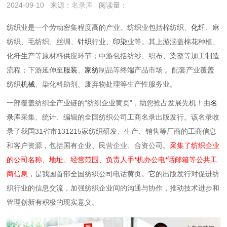
2024-09-10
来源：
名录库
阅读量：
纺织业是一个劳动密集程度高的产业。纺织业包括棉纺织、
化纤
、麻
纺织、毛纺织、丝绸、
针织
行业、
印染
业等。其上游涵盖棉花种植、
化纤生产等原材料供应环节；中游包括纺纱、织布、染整等加工制造
流程；下游延伸至
服装
、
家纺
制品等终端产品市场 。配套产业覆盖
纺织
机械
、染化料助剂、废弃物处理等生产性服务业。
一部覆盖纺织全产业链的“纺织企业黄页”，助您抢占发展先机！由
名
录库
采集、统计、编辑的全国纺织公司工商名录出版发行。该名录收
录了我国31省市131215家纺织研发、生产、销售等厂商的工商信息
和客户资源，包括国有企业、民营企业、合资公司。
采集了纺织企业
的公司名称、地址、经营范围、负责人手*机办公电*话邮箱等公共工
商信息，
是我国首部全国纺织公司电话黄页。它的出版发行对促进纺
织行业的信息交流，加强纺织企业间的沟通与协作，推动技术进步和
管理创新有积极的现实意义。