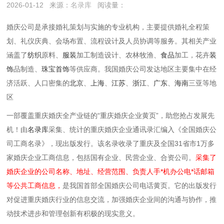
2026-01-12
来源：
名录库
阅读量：
婚庆公司是承接婚礼策划与实施的专业机构，主要提供婚礼全程策
划、礼仪庆典、会场布置、流程设计及人员协调等服务。其相关产业
涵盖了
纺织
原料、
服装
加工制造设计、农林牧渔、
食品
加工，花卉
装
饰
品制造、
珠宝
首饰
等供应商。我国婚庆公司发达地区主要集中在经
济活跃、人口密集的
北京
、
上海
、
江苏
、
浙江
、
广东
、
海南
三亚等地
区
一部覆盖重庆婚庆全产业链的“重庆婚庆企业黄页”，助您抢占发展先
机！由
名录库
采集、统计的重庆婚庆企业通讯录汇编入《全国婚庆公
司工商名录》，现出版发行。该名录收录了重庆及全国31省市1万多
家婚庆企业工商信息，包括国有企业、民营企业、合资公司。
采集了
婚庆企业的公司名称、地址、经营范围、负责人手*机办公电*话邮箱
等公共工商信息，
是我国首部全国婚庆公司电话黄页。它的出版发行
对促进重庆婚庆行业的信息交流，加强婚庆企业间的沟通与协作，推
动技术进步和管理创新有积极的现实意义。