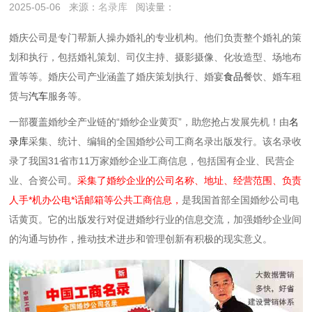
2025-05-06
来源：
名录库
阅读量：
婚庆公司是专门帮新人操办婚礼的专业机构。他们负责整个婚礼的策
划和执行，包括婚礼策划、司仪主持、摄影摄像、化妆造型、场地布
置等等。婚庆公司产业涵盖了婚庆策划执行、婚宴
食品
餐饮‌、婚车租
赁与
汽车
服务‌等。
一部覆盖婚纱全产业链的“婚纱企业黄页”，助您抢占发展先机！由
名
录库
采集、统计、编辑的全国婚纱公司工商名录出版发行。该名录收
录了我国31省市11万家婚纱企业工商信息，包括国有企业、民营企
业、合资公司。
采集了婚纱企业的公司名称、地址、经营范围、负责
人手*机办公电*话邮箱等公共工商信息，
是我国首部全国婚纱公司电
话黄页。它的出版发行对促进婚纱行业的信息交流，加强婚纱企业间
的沟通与协作，推动技术进步和管理创新有积极的现实意义。