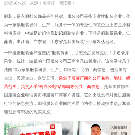
2025-04-26
来源：
名录库
阅读量：
服装，是衣服
鞋
装饰品等的总称。服装公司是指专业性制装企业，作
为一家集服装设计，生产，服务于一体的专业性制装企业上游是原材
料供应业，中游是纺织业及
纺织
服装制造业，下游是服装贸易业。
江
苏
省、
浙江
省、
广东
省、
山东
省是我国服装行业最发达地区。
一部覆盖服装全产业链的“服装黄页”，助您抢占发展先机！由
名录库
采集、统计、编辑的全国服装公司工商名录出版发行。该名录收录了
我国20万家集服装研发、生产、销售等厂商的工商信息，包括国有
企业、民营企业、合资公司。
采集了服装厂商的公司名称、地址、经
营范围、负责人手*机办公电*话邮箱等公共工商信息，
是我国首部全
国服装企业电话黄页和服装厂商客户资源。它的出版发行对促进服装
行业的信息交流，加强服装企业间的沟通与协作，推动技术进步和管
理创新有积极的现实意义。