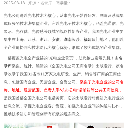
2025-03-18
来源：
名录库
阅读量：
光电公司是以光电技术为核心，从事光电子器件研发、制造及系统集
成服务的技术密集型企业‌。它以光电子技术为核心，涵盖光通信、光
显示、光存储、光传感等领域的战略性新兴产业。我国光电企业主要
集中在
上海
、江苏、
浙江
、
安徽
、
湖南
长沙、
福建
厦门地区，他们以
全产业链协同和技术迭代为核心优势，形成了较为成熟的产业集群。
一部覆盖光电全产业链的“光电企业黄页”，助您抢占发展先机！由
名
录库
采集、统计、编辑的《
全国光电公司工商名录
》出版发行。该名
录收录了我国31省市11万家光电研发、生产、销售等厂商的工商信
息，包括国有企业、民营企业、合资公司。
采集了光电企业的公司名
称、地址、经营范围、负责人手*机办公电*话邮箱等公共工商信息，
是我国首部全国光电公司电话黄页。它的出版发行对促进光电行业的
信息交流，掌握光电企业客户资源，加强光电企业间的沟通与协作，
推动技术进步和管理创新有积极的现实意义。