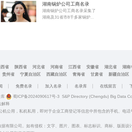
湖南锅炉公司工商名录
湖南锅炉公司工商名录采集了
湖南及31省市8千多家锅炉...
山西省
陕西省
河北省
河南省
江西省
安徽省
湖北省
湖南
贵州省
宁夏自治区
西藏自治区
青海省
甘肃省
新疆自治区
闻
免费名录
加入名录
名录库
在线留言
名录库
蜀ICP备2024090617号-3
S&P Directory (Chengdu) Big Data C
法解释
：公机公用，私机私用，即对于企业工商登记等信息中所包含的手机、电
数据有限公司。如有侵权：文字、图片、图表、标志标识、商标、版面设