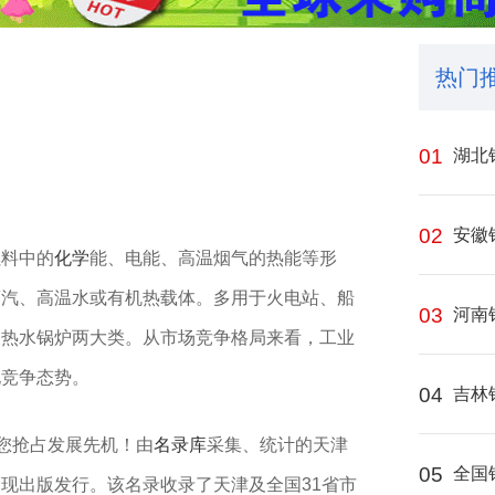
热门
01
湖北
02
安徽
燃料中的
化学
能、电能、高温烟气的热能等形
蒸汽、高温水或有机热载体。多用于火电站、船
03
河南
和热水锅炉两大类。从市场竞争格局来看，工业
化竞争态势。
04
吉林
助您抢占发展先机！由
名录库
采集、统计的天津
05
全国
现出版发行。该名录收录了天津及全国31省市