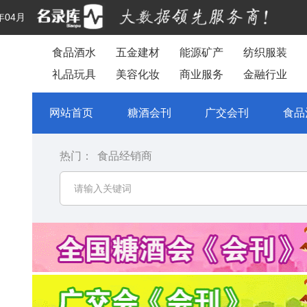
年04月
食品酒水
五金建材
能源矿产
纺织服装
礼品玩具
美容化妆
商业服务
金融行业
网站首页
糖酒会刊
广交会刊
食品
热门：
食品经销商