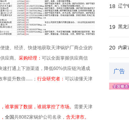
18
辽宁
19
黑龙
20
内蒙
、便捷、经济、快捷地获取天津锅炉厂商企业的
质供应商。
采购经理：
可以全面掌握供应商信
快速打通上下游渠道，降低60%供应链沟通成
广告
升数倍......；
行业研究者：
可以读懂天津
销，谁掌握了数据，谁就掌控了市场。
需要天津
▼，
全国
共8082家锅炉公司名录，
含天津市。