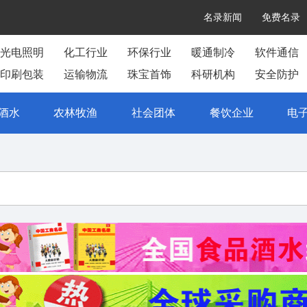
名录新闻
免费名录
光电照明
化工行业
环保行业
暖通制冷
软件通信
印刷包装
运输物流
珠宝首饰
科研机构
安全防护
酒水
农林牧渔
社会团体
餐饮企业
电