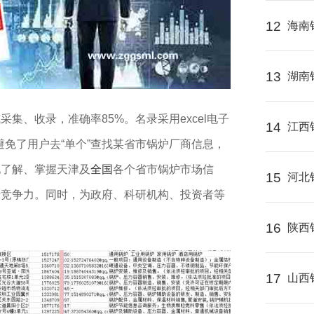
12
海南
13
湖南
采集、收录，准确率85%。名录采用excel电子
14
江西
避免了用户去“单个”查找某省市锅炉厂商信息，
地了解、掌握天津及
全国
各个省市锅炉市场信
15
河北
升竞争力。同时，为政府、科研机构、投资者等
16
陕西
17
山西