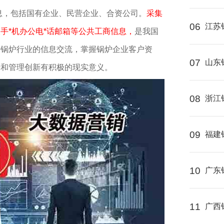
信息，包括国有企业、民营企业、合资公司。
采集
06
江苏
手*机办公电*话邮箱等公共工商信息，
是我国
进锅炉行业的信息交流，掌握锅炉企业客户资
07
山东
步和管理创新有积极的现实意义。
08
浙江
09
福建
10
广东
11
广西