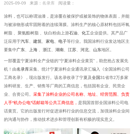
2025-09-09
来源：
名录库
阅读量：
涂料，也可以称谓油漆，是涂覆在被保护或被装饰的物体表面，并能
与被涂物形成牢固附着的连续薄膜。涂料生产的核心原材料包括环氧
树脂 、聚氨酯树脂 、钛白粉由上游
石油
、
化工
企业提供。其产品广
泛应用于
汽车
、
建筑
、
家电
、
电子
等行业。我国涂料行业发达地区主
要集中
广东
、
上海
、
浙江
、
湖南
、
江苏
、
河北
、
山东
地区。
一部覆盖宁夏涂料全产业链的“宁夏涂料企业黄页”，助您抢占发展先
机！由
名录库
采集、统计宁夏涂料企业通讯录汇编入《全国涂料公司
工商名录》，现出版发行。该名录收录了宁夏及
全国
31省市2万多家
涂料研发、生产、销售等厂商的工商信息，包括国有企业、民营企
业、合资公司。
采集了涂料企业的公司名称、地址、经营范围、负责
人手*机办公电*话邮箱等公共工商信息，
是我国首部全国涂料公司电
话黄页。它的出版发行对促进涂料行业的信息交流，加强涂料企业间
的沟通与协作，推动技术进步和管理创新有积极的现实意义。