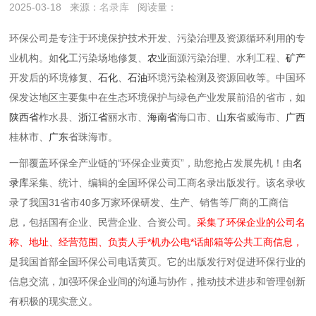
2025-03-18
来源：
名录库
阅读量：
环保公司是专注于环境保护技术开发、污染治理及资源循环利用的专
业机构。如
化工
污染场地修复、
农业
面源污染治理、水利工程、
矿产
开发后的环境修复、
石化
、
石油
环境污染检测及资源回收等。‌‌中国环
保发达地区主要集中在生态环境保护与绿色产业发展前沿的省市，如
陕西省
柞水县、
浙江省
丽水市、
海南省
海口市、
山东
省威海市、
广西
桂林市、
广东
省珠海市。
一部覆盖环保全产业链的“环保企业黄页”，助您抢占发展先机！由
名
录库
采集、统计、编辑的全国环保公司工商名录出版发行。该名录收
录了我国31省市40多万家环保研发、生产、销售等厂商的工商信
息，包括国有企业、民营企业、合资公司。
采集了环保企业的公司名
称、地址、经营范围、负责人手*机办公电*话邮箱等公共工商信息，
是我国首部全国环保公司电话黄页。它的出版发行对促进环保行业的
信息交流，加强环保企业间的沟通与协作，推动技术进步和管理创新
有积极的现实意义。