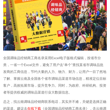
全国调味品经销商工商名录采用Excel电子版格式编辑，按省市分
类，一省一个Excel文件，避免了用户去“单个”查找某省市调味品批
发商的工商信息，节约大量的人力、物力、财力，让用户一目了然地
了解、掌握云南及全国各个省市调味品渠道市场信息，精准定位目标
客户，高效拓展市场，提升竞争力。同时，为政府、科研机构、投资
者等提供权威的调味品渠道行业大数据信息。
总之，找云南调味品经销商联系电话，其实并不难，关键是选择正确
的渠道。建议去
在线下载
《全国调味品经销商工商名录》，含云南调