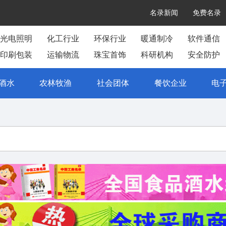
名录新闻
免费名录
光电照明
化工行业
环保行业
暖通制冷
软件通信
印刷包装
运输物流
珠宝首饰
科研机构
安全防护
酒水
农林牧渔
社会团体
餐饮企业
电