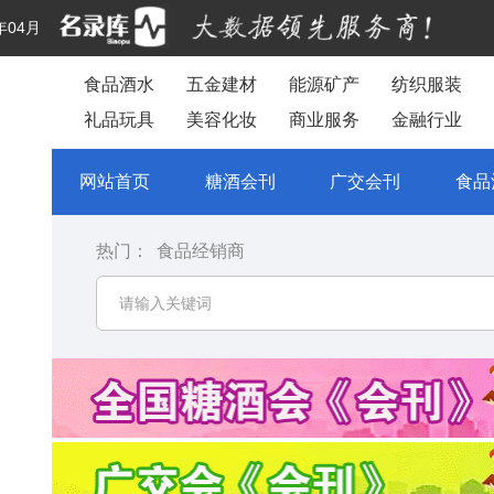
年04月
食品酒水
五金建材
能源矿产
纺织服装
礼品玩具
美容化妆
商业服务
金融行业
网站首页
糖酒会刊
广交会刊
食品
热门：
食品经销商