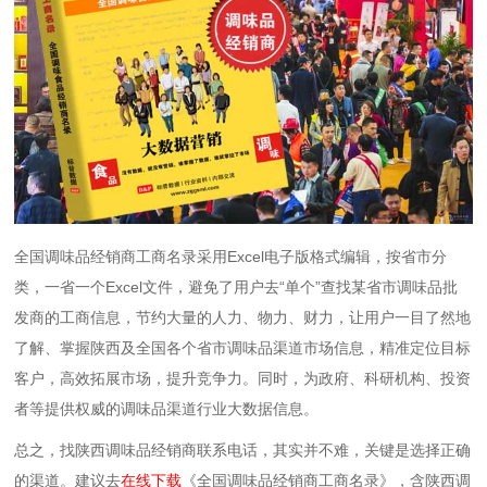
全国调味品经销商工商名录采用Excel电子版格式编辑，按省市分
类，一省一个Excel文件，避免了用户去“单个”查找某省市调味品批
发商的工商信息，节约大量的人力、物力、财力，让用户一目了然地
了解、掌握陕西及全国各个省市调味品渠道市场信息，精准定位目标
客户，高效拓展市场，提升竞争力。同时，为政府、科研机构、投资
者等提供权威的调味品渠道行业大数据信息。
总之，找陕西调味品经销商联系电话，其实并不难，关键是选择正确
的渠道。建议去
在线下载
《全国调味品经销商工商名录》，含陕西调