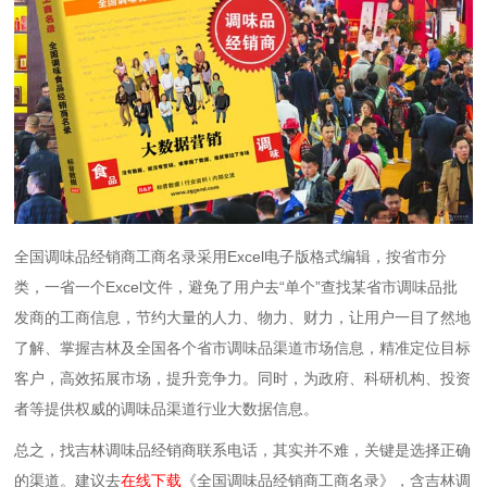
全国调味品经销商工商名录采用Excel电子版格式编辑，按省市分
类，一省一个Excel文件，避免了用户去“单个”查找某省市调味品批
发商的工商信息，节约大量的人力、物力、财力，让用户一目了然地
了解、掌握吉林及全国各个省市调味品渠道市场信息，精准定位目标
客户，高效拓展市场，提升竞争力。同时，为政府、科研机构、投资
者等提供权威的调味品渠道行业大数据信息。
总之，找吉林调味品经销商联系电话，其实并不难，关键是选择正确
的渠道。建议去
在线下载
《全国调味品经销商工商名录》，含吉林调