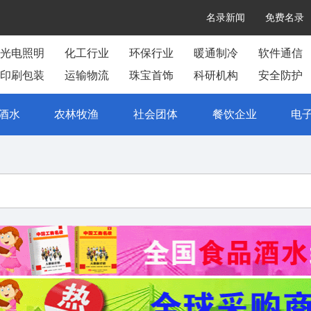
名录新闻
免费名录
光电照明
化工行业
环保行业
暖通制冷
软件通信
印刷包装
运输物流
珠宝首饰
科研机构
安全防护
酒水
农林牧渔
社会团体
餐饮企业
电