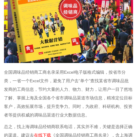
全国调味品经销商工商名录采用Excel电子版格式编辑，按省市分
类，一省一个Excel文件，避免了用户去“单个”查找某省市调味品批
发商的工商信息，节约大量的人力、物力、财力，让用户一目了然地
了解、掌握上海及全国各个省市调味品渠道市场信息，精准定位目标
客户，高效拓展市场，提升竞争力。同时，为政府、科研机构、投资
者等提供权威的调味品渠道行业大数据信息。
总之，找上海调味品经销商联系电话，其实并不难，关键是选择正确
的渠道。建议去
在线下载
《全国调味品经销商工商名录》，含上海调