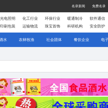
名录新闻
免费名录
光电照明
化工行业
环保行业
暖通制冷
软件通信
印刷包装
运输物流
珠宝首饰
科研机构
安全防护
酒水
农林牧渔
社会团体
餐饮企业
电