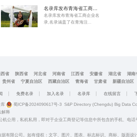
名录库发布青海省工商企业名录
名录库​发布青海省工商企业名
录,名录涵盖了在青海注...
山西省
陕西省
河北省
河南省
江西省
安徽省
湖北省
湖南
贵州省
宁夏自治区
西藏自治区
青海省
甘肃省
新疆自治区
闻
免费名录
加入名录
名录库
在线留言
名录库
蜀ICP备2024090617号-3
S&P Directory (Chengdu) Big Data C
法解释
：公机公用，私机私用，即对于企业工商登记等信息中所包含的手机、电
数据有限公司。如有侵权：文字、图片、图表、标志标识、商标、版面设