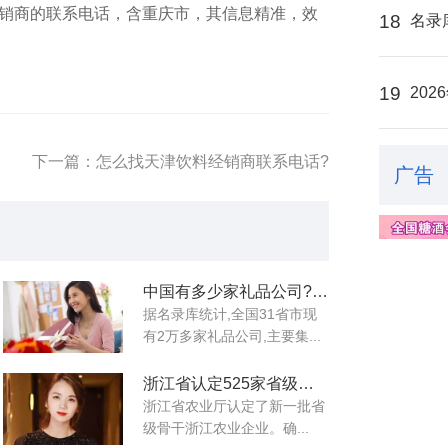
经销商的联系电话，
含重庆市，
其信息精准，效
18
名录
19
20
下一篇：怎么找天津饮料经销商联系电话?
广告
中国有多少家礼品公司?如何联系他们?
据名录库统计,全国31省市现
有2万多家礼品公司,主要集...
浙江省认定525家省级骨干农业企业​名录
浙江省农业厅认定了新一批省
级骨干浙江农业企业​。确...