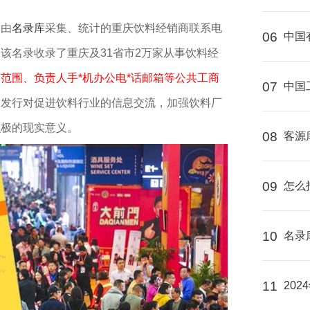
。由
名录库
采集、统计的重庆饮料经销商联系电
06
中国
该名录收录了重庆及31省市2万家从事饮料经
范围、负责人手*机办公电*话邮箱等公共工商
07
中国
版发行对促进饮料行业的信息交流，加强饮料厂
积极的现实意义。
08
客源
09
怎么
10
名录
11
202