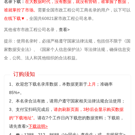
名录下载：
在大数据时代，没有数据，就没有营销，谁掌握了数据，
谁就掌控了市场。
需要全国市政工程公司工商名录的用户，以下可以
在线下载▼，
全国共60821家市政工程公司名单。
其他省市市政工程公司名录，
查看>
提示：使用名录时，必须严格遵守国家法律法规，包括但不限于《国
家数据安全法》、《国家个人信息保护法》等‌法律法规，确保信息安
全，公民、法人和其他组织的合法权益。
订购须知
1、欢迎您下载名录库数据，本数据更新于
上月
；准确率
85%+。
2、本名录合法有效，请用户遵守国家相关法律法规合法使用；
3、支付宝扫码完成后，
请勿刷新页面，3秒后会显示购买数据
的“下载地址”。
请在7个工作日内下载您的数据资料；
下载前，
请先查看>
下载说明>
4、
☎
：1388，212，8688（Vx同步）李先生；或，
在线留言>