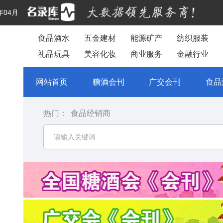
年04月
食品酒水
五金建材
能源矿产
纺织服装
礼品玩具
美容化妆
商业服务
金融行业
网站首页
糖酒会刊
广交会刊
食品
热门：
食品经销商