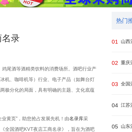
热门
商名录
01
山西
02
重庆
酒、鸡尾酒等酒精类饮料的消费场所。酒吧行业产
制冰机、咖啡机等）行业、电子产品（如舞台灯
03
全国
现两极分化的局面，具有明确的主题、文化底蕴
04
江苏
V企业黄页”，助您抢占发展先机！由
名录库
采
05
山东
入《全国酒吧KVT夜店工商名录》，旨在为酒吧