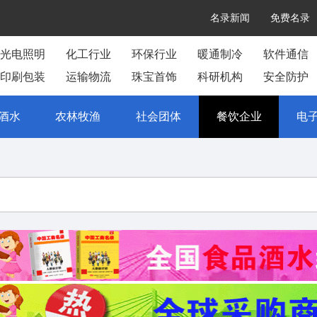
名录新闻
免费名录
光电照明
化工行业
环保行业
暖通制冷
软件通信
印刷包装
运输物流
珠宝首饰
科研机构
安全防护
酒水
农林牧渔
社会团体
餐饮企业
电