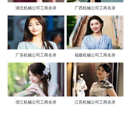
湖北机械公司工商名录
广西机械公司工商名录
广东机械公司工商名录
福建机械公司工商名录
浙江机械公司工商名录
江苏机械公司工商名录