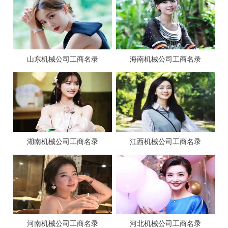
山东机械公司工商名录
海南机械公司工商名录
湖南机械公司工商名录
江西机械公司工商名录
河南机械公司工商名录
河北机械公司工商名录