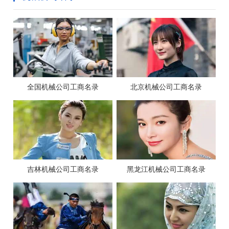
全国机械公司工商名录
北京机械公司工商名录
吉林机械公司工商名录
黑龙江机械公司工商名录