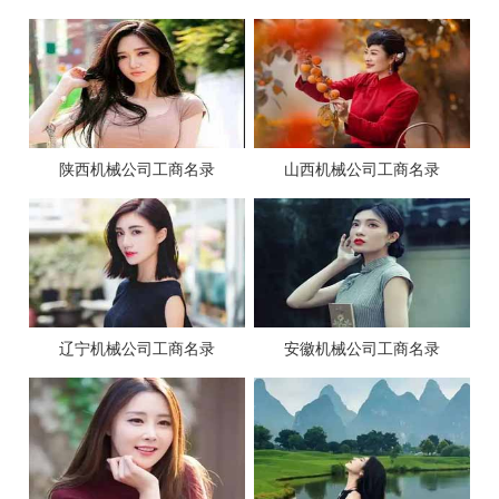
陕西机械公司工商名录
山西机械公司工商名录
辽宁机械公司工商名录
安徽机械公司工商名录