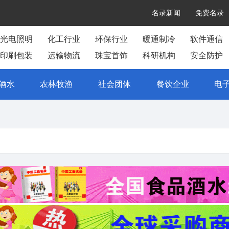
名录新闻
免费名录
光电照明
化工行业
环保行业
暖通制冷
软件通信
印刷包装
运输物流
珠宝首饰
科研机构
安全防护
酒水
农林牧渔
社会团体
餐饮企业
电