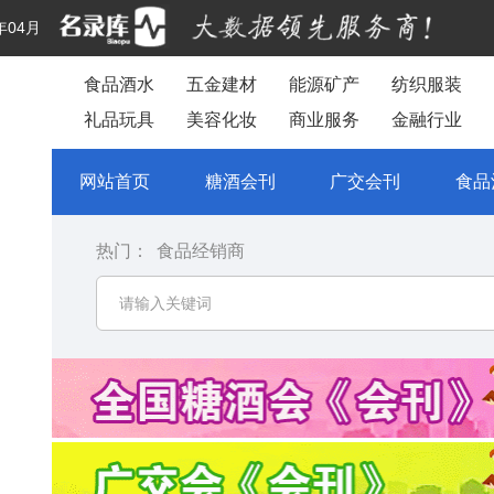
年04月
食品酒水
五金建材
能源矿产
纺织服装
礼品玩具
美容化妆
商业服务
金融行业
网站首页
糖酒会刊
广交会刊
食品
热门：
食品经销商