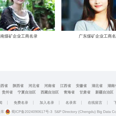
海南煤矿企业工商名录
广东煤矿企业工商名
山西省
陕西省
河北省
河南省
江西省
安徽省
湖北省
湖南
贵州省
宁夏自治区
西藏自治区
青海省
甘肃省
新疆自治区
闻
免费名录
加入名录
名录库
在线留言
名录库
蜀ICP备2024090617号-3
S&P Directory (Chengdu) Big Data C