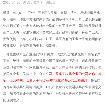
2025-04-20
来源：
名录库
阅读量：
模具（mú jù），工业生产上用以注塑、吹塑、挤出、压铸或锻压成
型、冶炼、冲压等方法得到所需产品的各种模子和工具，
是以特定的
结构形式通过一定方式使材料成型的一种工业产品，同时也是能成批
生产出具有一定形状和尺寸要求的工业产品零部件的一种生产工具。
大到飞机、汽车，小到茶杯、钉子，几乎所有的工业产品都必须依靠
模具成型，是制造业的重要组成部分。
一部覆盖模具全产业链的“模具黄页”，助您抢占发展先机！由
名录库
采集、统计、编辑的全国模具公司工商名录出版发行。该名录收录了
我国31省市64475家集模具研发、生产、销售等厂商的工商信息，包
括国有企业、民营企业、合资公司。
采集了模具企业的公司名称、地
址、经营范围、负责人手*机办公电*话邮箱等公共工商信息，
是我国
首部全国模具公司电话黄页。它的出版发行对促进模具行业的信息交
流，加强模具企业间的沟通与协作，推动技术进步和管理创新有积极
的现实意义。