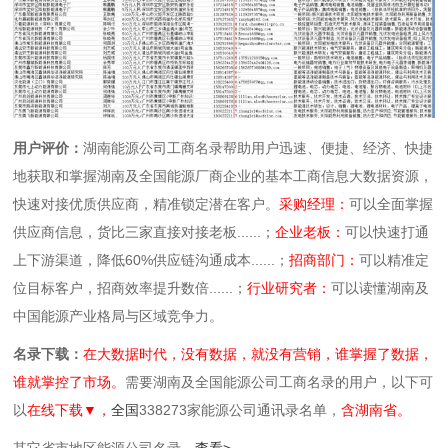
用户评价：
湖南能源公司工商名录帮助用户迅速、便捷、经济、快捷
地获取和掌握湖南及全国能源厂商企业的基本工商信息大数据资源，
快速对接优质供应商，精准锁定潜在客户。
采购经理：
可以全面掌握
供应商信息，货比三家直接对接老板......；
企业老板：
可以快速打通
上下游渠道，降低60%供应链沟通成本......；
招商部门：
可以精准定
位目标客户，招商效率提升数倍......；
行业研究者：
可以读懂湖南及
中国能源产业格局与区域竞争力。
名录下载：
在大数据时代，没有数据，就没有营销，谁掌握了数据，
谁就掌控了市场。
需要湖南及全国能源公司工商名录的用户，以下可
以
在线下载▼，
全国
338273家能源公司通讯录名单，
含湖南省。
其它省市地区能源公司名录，
查看>