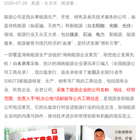
2025-07-28
来源：
名录库
阅读量：
能源公司是指从事能源生产、开发、销售及相关技术服务的公司，涵
盖传统能源（如
石油
、天然气）和新能源（如
太阳能
、
光能
、
光伏
）
领域。能源行业又分五大类，包括
煤炭
、
石油
、
电力
、新能源、能源
服务。能源被誉为现代经济的“血液”，是经济发展“增长引擎”。
一部覆盖湖南能源全产业链的“湖南能源企业黄页”，助您抢占发展先
机！由
名录库
采集、统计的湖南能源企业通讯录汇编入《全国能源公
司工商名录》，现出版发行。该名录收录了
全国
及全国31省市
338273家
能源研发、生产、销售等厂商的工商信息，包括国有企
业、民营企业、合资公司。
采集了能源企业的公司名称、地址、经营
范围、负责人手*机办公电*话邮箱等公共工商信息，
是我国首部能源
公司电话黄页。它的出版发行对促进能源行业的信息交流，加强能源
企业间的沟通与协作，推动技术进步和管理创新有积极的现实意义。