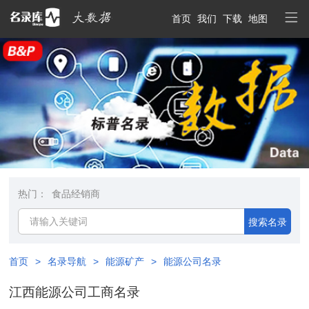
首页
我们
下载
地图
热门：
食品经销商
搜索名录
首页
>
名录导航
>
能源矿产
>
能源公司名录
江西能源公司工商名录