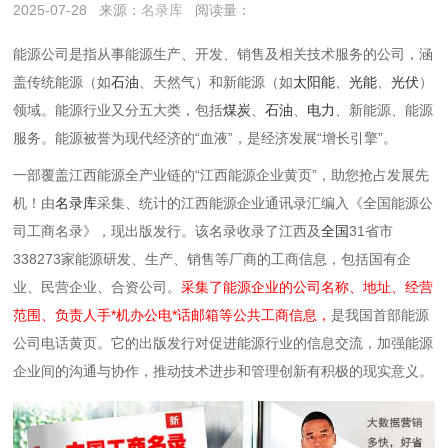
2025-07-28
来源：
名录库
阅读量：
能源公司是指从事能源生产、开发、销售及相关技术服务的公司，涵
盖传统能源（如
石油
、天然气）和新能源（如
太阳能
、
光能
、
光伏
）
领域。能源行业又分五大类，包括
煤炭
、
石油
、
电力
、新能源、能源
服务。能源被誉为现代经济的“血液”，是经济发展“增长引擎”。
一部覆盖江西能源全产业链的“江西能源企业黄页”，助您抢占发展先
机！由
名录库
采集、统计的江西能源企业通讯录汇编入《全国能源公
司工商名录》，现出版发行。该名录收录了江西及
全国
31省市
338273家
能源研发、生产、销售等厂商的工商信息，包括国有企
业、民营企业、合资公司。
采集了能源企业的公司名称、地址、经营
范围、负责人手*机办公电*话邮箱等公共工商信息，
是我国首部能源
公司电话黄页。它的出版发行对促进能源行业的信息交流，加强能源
企业间的沟通与协作，推动技术进步和管理创新有积极的现实意义。