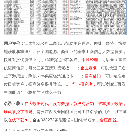
用户评价：
江西能源公司工商名录帮助用户迅速、便捷、经济、快捷
地获取和掌握江西及全国能源厂商企业的基本工商信息大数据资源，
快速对接优质供应商，精准锁定潜在客户。
采购经理：
可以全面掌握
供应商信息，货比三家直接对接老板......；
企业老板：
可以快速打通
上下游渠道，降低60%供应链沟通成本......；
招商部门：
可以精准定
位目标客户，招商效率提升数倍......；
行业研究者：
可以读懂江西及
中国能源产业格局与区域竞争力。
名录下载：
在大数据时代，没有数据，就没有营销，谁掌握了数据，
谁就掌控了市场。
需要江西及全国能源公司工商名录的用户，以下可
以
在线下载▼，
全国
338273家能源公司通讯录名单，
含江西省。
其它省市地区能源公司名录，
查看>