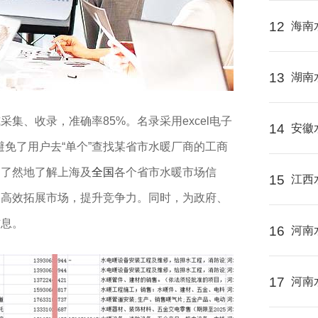
12
海南
13
湖南
采集、收录，准确率85%。名录采用excel电子
14
安徽
避免了用户去“单个”查找某省市水暖厂商的工商
目了然地了解上海及
全国
各个省市水暖市场信
15
江西
，高效拓展市场，提升竞争力。同时，为政府、
信息。
16
河南
17
河南