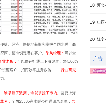
18
河北
19
山西
20
辽宁
、便捷、经济、快捷地获取和掌握全国水暖厂商
供应商，精准锁定潜在客户。
采购经理：
可以全
广告
企业老板：
可以快速打通上下游渠道，降低60%
资源客户，招商效率提升数倍......；
行业研究
争力。
销，谁掌握了数据，谁就掌控了市场。
需要上海
下载▼，
全国
25805家水暖公司通讯录名单，
含