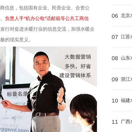
的工商信息，包括国有企业、民营企业、合资公
06
北京
、负责人手*机办公电*话邮箱等公共工商信
版发行对促进水暖行业的信息交流，加强水暖企
07
江苏
积极的现实意义。
08
山东
09
浙江
10
福建
11
广西