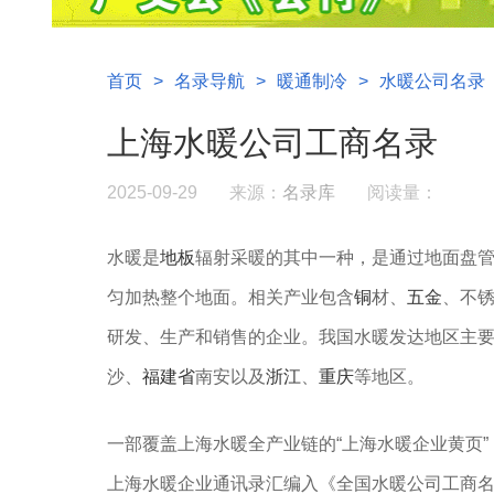
首页
>
名录导航
>
暖通制冷
>
水暖公司名录
上海水暖公司工商名录
2025-09-29
来源：
名录库
阅读量：
水暖是
地板
辐射采暖的其中一种，是通过地面盘
匀加热整个地面。相关产业包含
铜
材、
五金
、不
研发、生产和销售的企业。我国水暖发达地区主
沙、
福建省
南安以及
浙江
、
重庆
等地区。
一部覆盖上海水暖全产业链的“上海水暖企业黄页
上海水暖企业通讯录汇编入《全国水暖公司工商