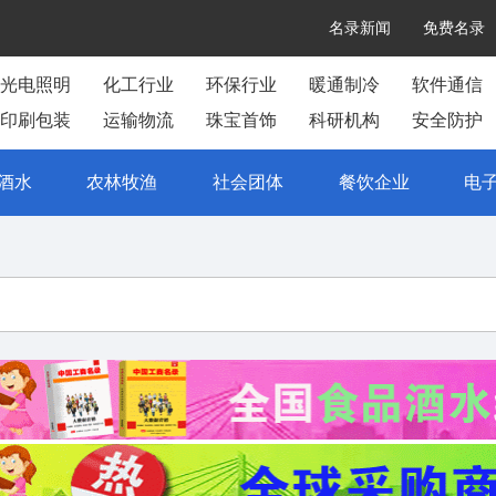
名录新闻
免费名录
光电照明
化工行业
环保行业
暖通制冷
软件通信
印刷包装
运输物流
珠宝首饰
科研机构
安全防护
酒水
农林牧渔
社会团体
餐饮企业
电