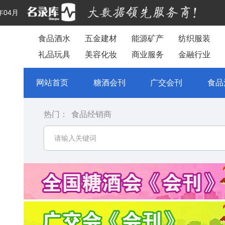
年04月
食品酒水
五金建材
能源矿产
纺织服装
礼品玩具
美容化妆
商业服务
金融行业
网站首页
糖酒会刊
广交会刊
食品
热门：
食品经销商