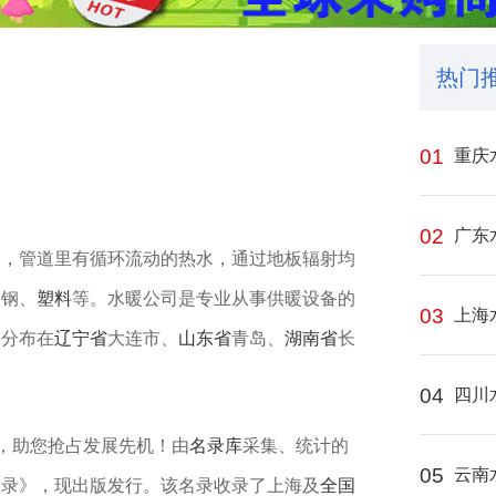
热门
01
重庆
02
广东
管，管道里有循环流动的热水，通过地板辐射均
锈钢、
塑料
等。水暖公司是专业从事供暖设备的
03
上海
要分布在
辽宁省
大连市、
山东省
青岛、
湖南省
长
04
四川
”，助您抢占发展先机！由
名录库
采集、统计的
05
云南
名录》，现出版发行。该名录收录了上海及
全国