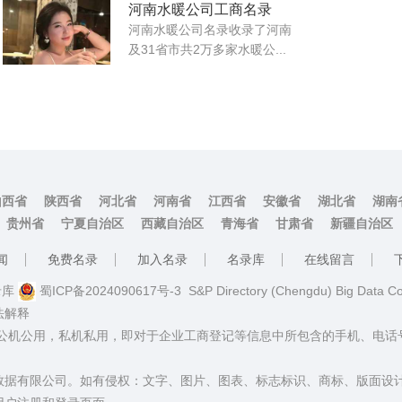
河南水暖公司工商名录
河南水暖公司名录收录了河南
及31省市共2万多家水暖公...
山西省
陕西省
河北省
河南省
江西省
安徽省
湖北省
湖南
贵州省
宁夏自治区
西藏自治区
青海省
甘肃省
新疆自治区
闻
免费名录
加入名录
名录库
在线留言
名录库
蜀ICP备2024090617号-3
S&P Directory (Chengdu) Big Data C
法解释
：公机公用，私机私用，即对于企业工商登记等信息中所包含的手机、电
数据有限公司。如有侵权：文字、图片、图表、标志标识、商标、版面设