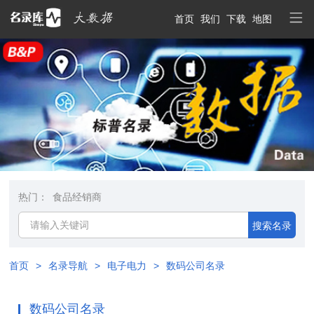
首页
我们
下载
地图
热门：
食品经销商
搜索名录
首页
>
名录导航
>
电子电力
>
数码公司名录
数码公司名录