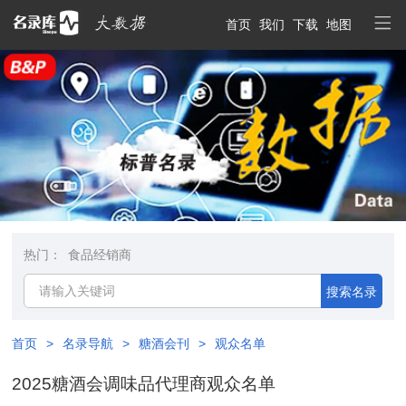
首页
我们
下载
地图
热门：
食品经销商
搜索名录
首页
>
名录导航
>
糖酒会刊
>
观众名单
2025糖酒会调味品代理商观众名单