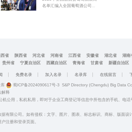
名单汇编入全国葡萄酒公司...
山西省
陕西省
河北省
河南省
江西省
安徽省
湖北省
湖南
贵州省
宁夏自治区
西藏自治区
青海省
甘肃省
新疆自治区
闻
免费名录
加入名录
名录库
在线留言
名录库
蜀ICP备2024090617号-3
S&P Directory (Chengdu) Big Data C
法解释
：公机公用，私机私用，即对于企业工商登记等信息中所包含的手机、电
数据有限公司。如有侵权：文字、图片、图表、标志标识、商标、版面设
用户注册和登录页面。