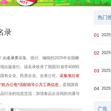
热门
名录
01
20
02
20
！由
名录库
采集、统计、编辑的2025年全国糖
出版发行。该名录收录了我国31省市40895
03
20
括国有企业、民营企业、合资公司。
采集项目有
*机办公电*话邮箱等公共工商信息，
是我国首
04
20
食品行业的信息交流，加强食品企业间的沟通与
义。
广告