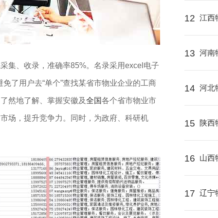
12
江西
13
河南
采集、收录，准确率85%。名录采用excel电子
避免了用户去“单个”查找某省市物业企业的工商
14
河北
目了然地了解、掌握安徽及
全国
各个省市物业市
展市场，提升竞争力。同时，为政府、科研机
15
陕西
16
山西
17
辽宁