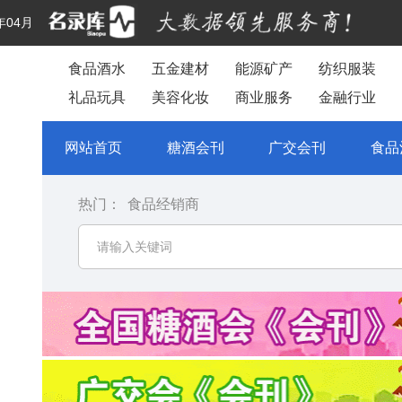
年04月
食品酒水
五金建材
能源矿产
纺织服装
礼品玩具
美容化妆
商业服务
金融行业
网站首页
糖酒会刊
广交会刊
食品
热门：
食品经销商