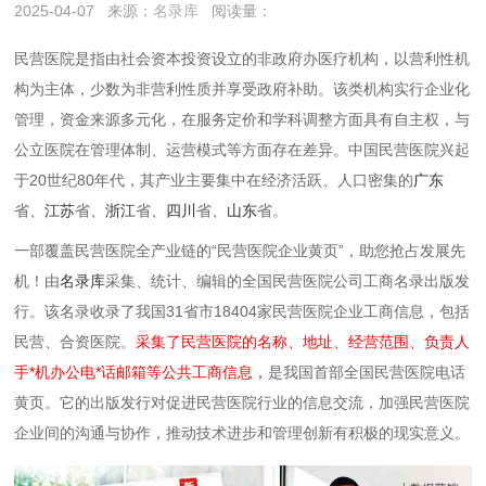
2025-04-07
来源：
名录库
阅读量：
民营医院是指由社会资本投资设立的非政府办医疗机构，以营利性机
构为主体，少数为非营利性质并享受政府补助。该类机构实行企业化
管理，资金来源多元化，在服务定价和学科调整方面具有自主权，与
公立医院在管理体制、运营模式等方面存在差异。中国民营医院兴起
于20世纪80年代，其产业主要集中在经济活跃、人口密集的‌
广东
省、
江苏
省、
浙江
省‌、
四川
省、
山东
省。
一部覆盖民营医院全产业链的“民营医院企业黄页”，助您抢占发展先
机！由
名录库
采集、统计、编辑的全国民营医院公司工商名录出版发
行。该名录收录了我国31省市18404家民营医院企业工商信息，包括
民营、合资医院。
采集了民营医院的名称、地址、经营范围、负责人
手*机办公电*话邮箱等公共工商信息，
是我国首部全国民营医院电话
黄页。它的出版发行对促进民营医院行业的信息交流，加强民营医院
企业间的沟通与协作，推动技术进步和管理创新有积极的现实意义。