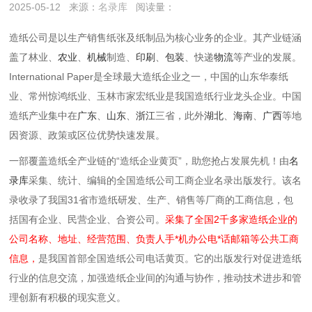
2025-05-12
来源：
名录库
阅读量：
‌造纸公司‌是以生产销售纸张及纸制品为核心业务的企业。其产业链涵
盖了
林业、
农业
、
机械
制造、
印刷
、
包装
、快递
物流
等产业的发展。
International Paper是全球最大造纸企业之一，中国的山东华泰纸
业‌、常州惊鸿纸业‌、玉林市家宏纸业‌是我国造纸行业龙头企业。中国
造纸产业集中在
广东
、
山东
、
浙江‌
三省，此外‌
湖北
、
海南
、
广西‌
等地
因资源、政策或区位优势快速发展。‌
一部覆盖造纸全产业链的“造纸企业黄页”，助您抢占发展先机！由
名
录库
采集、统计、编辑的全国造纸公司工商企业名录出版发行。该名
录收录了我国31省市造纸研发、生产、销售等厂商的工商信息，包
括国有企业、民营企业、合资公司。
采集了全国2千多家造纸企业的
公司名称、地址、经营范围、负责人手*机办公电*话邮箱等公共工商
信息，
是我国首部全国造纸公司电话黄页。它的出版发行对促进造纸
行业的信息交流，加强造纸企业间的沟通与协作，推动技术进步和管
理创新有积极的现实意义。