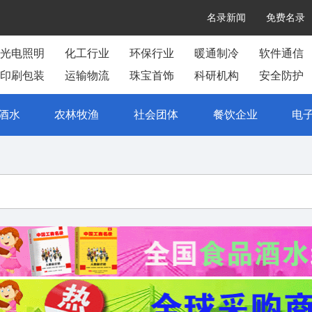
名录新闻
免费名录
光电照明
化工行业
环保行业
暖通制冷
软件通信
印刷包装
运输物流
珠宝首饰
科研机构
安全防护
酒水
农林牧渔
社会团体
餐饮企业
电