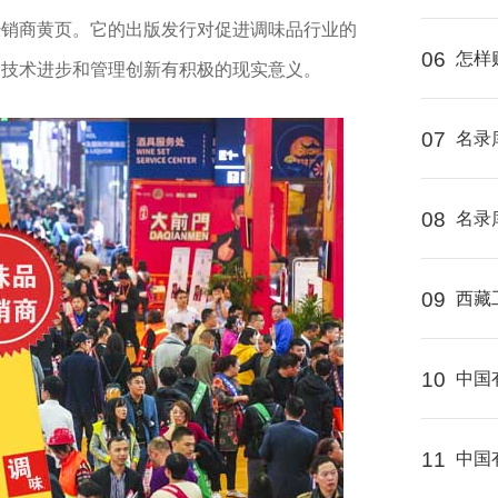
经销商黄页。它的出版发行对促进调味品行业的
06
怎样
动技术进步和管理创新有积极的现实意义。
07
名录
08
名录
09
西藏
10
中国
11
中国