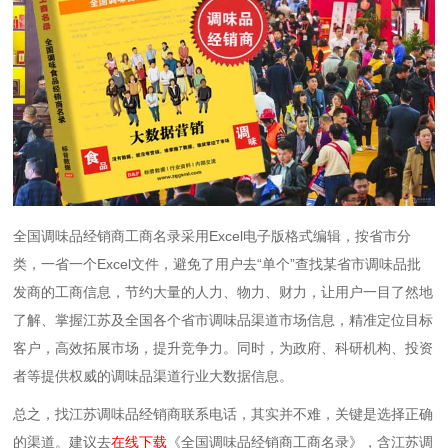
全国调味品经销商工商名录采用Excel电子版格式编辑，按省市分
类，一省一个Excel文件，避免了用户去“单个”查找某省市调味品批
发商的工商信息，节约大量的人力、物力、财力，让用户一目了然地
了解、掌握江苏及全国各个省市调味品渠道市场信息，精准定位目标
客户，高效拓展市场，提升竞争力。同时，为政府、科研机构、投资
者等提供权威的调味品渠道行业大数据信息。
总之，找江苏调味品经销商联系电话，其实并不难，关键是选择正确
的渠道。建议去
在线下载
《全国调味品经销商工商名录》，含江苏调