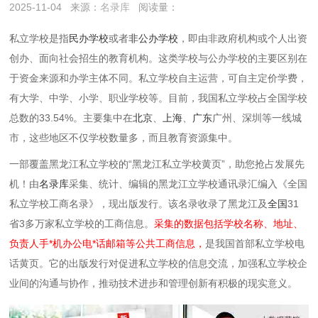
2025-11-04
来源：
名录库
阅读量：
私立学校是指‌
民办学校‌
或者
非公办学校
，即由非政府机构或个人出资
创办、面向社会招生的教育机构。这类学校与公办学校的主要区别在
于资金来源和办学主体不同。私立学校自主运营，可自主定价学费，
有大学、中学、小学、职业学校等。目前，我国私立学校占全国学校
总数的33.54%。主要集中在
北京
、
上海
、
广东
广州、深圳等一线城
市，这些地区不仅学校数量多，而且教育资源集中。
一部覆盖黑龙江私立学校的“黑龙江私立学校黄页”，助您抢占发展先
机！由
名录库
采集、统计、编辑的黑龙江立学校通讯录汇编入《全国
私立学校工商名录》，现出版发行。该名录收录了黑龙江及
全国
31
省3多万家私立学校的工商信息。
采集的数据包括学校名称、地址、
负责人手*机办公电*话邮箱等公共工商信息，
是我国首部私立学校电
话黄页。它的出版发行对促进私立学校的信息交流，加强私立学校企
业间的沟通与协作，推动技术进步和管理创新有积极的现实意义。