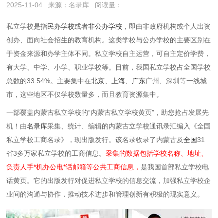
2025-11-04
来源：
名录库
阅读量：
私立学校是指‌
民办学校‌
或者
非公办学校
，即由非政府机构或个人出资
创办、面向社会招生的教育机构。这类学校与公办学校的主要区别在
于资金来源和办学主体不同。私立学校自主运营，可自主定价学费，
有大学、中学、小学、职业学校等。目前，我国私立学校占全国学校
总数的33.54%。主要集中在
北京
、
上海
、
广东
广州、深圳等一线城
市，这些地区不仅学校数量多，而且教育资源集中。
一部覆盖内蒙古私立学校的“内蒙古私立学校黄页”，助您抢占发展先
机！由
名录库
采集、统计、编辑的内蒙古立学校通讯录汇编入《全国
私立学校工商名录》，现出版发行。该名录收录了内蒙古及
全国
31
省3多万家私立学校的工商信息。
采集的数据包括学校名称、地址、
负责人手*机办公电*话邮箱等公共工商信息，
是我国首部私立学校电
话黄页。它的出版发行对促进私立学校的信息交流，加强私立学校企
业间的沟通与协作，推动技术进步和管理创新有积极的现实意义。