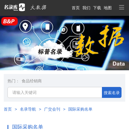
首页
我们
下载
地图
热门：
食品经销商
搜索名录
首页
>
名录导航
>
广交会刊
>
国际采购名单
国际采购名单