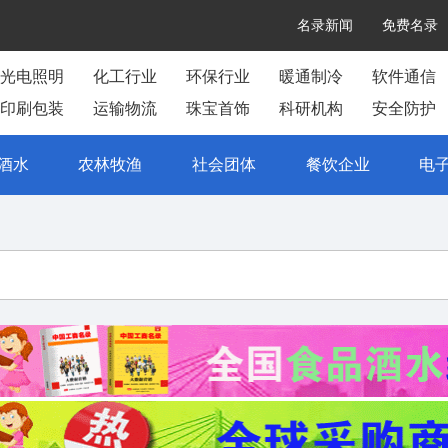
名录新闻
免费名录
光电照明
化工行业
环保行业
暖通制冷
软件通信
印刷包装
运输物流
珠宝首饰
科研机构
安全防护
酒水
农林牧渔
社会团体
餐饮企业
电