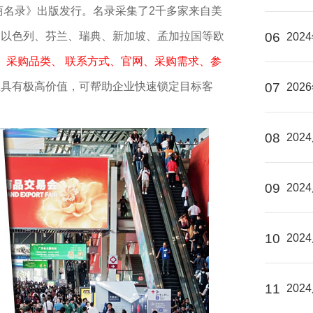
购商名录》出版发行。名录采集了2千多家来自美
、以色列、芬兰、瑞典、新加坡、孟加拉国等欧
06
20
、 采购品类、 联系方式、官网、采购需求、参
业具有极高价值，可帮助企业快速锁定目标客
07
20
08
20
09
20
10
20
11
20